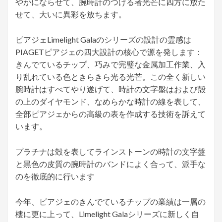
やかにならせて、腕時計のつける者光芒に四方に放た
せて、大いに異彩を放ちます。
ピアジェLimelight Galaのシリーズの設計の霊感は
PIAGETピアジェの四大設計の核心で源を発します：
きんでているチップ、巧みで完璧な金属加工作業、入
り乱れている色ときらきら光る光芒。この全く新しい
腕時計はすべてやり遂げて、時計の文字盤はおよび殻
の上のダイヤモンド、なめらかな時計の線を表して、
全部ピアジェからの高級の表を作成する技術を訴えて
います。
プラチナは殻を表してラインストーンの時計の文字盤
と黒色の皮質の腕時計のバンドによく合って、派手な
のを徹底的に行います
今年、ピアジェのきんでているチップの業績は一層の
樓に更に上って、Limelight Galaシリーズに新しく自