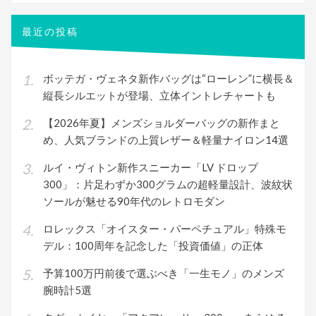
象:
最近の投稿
ボッテガ・ヴェネタ新作バッグは“ローレン”に横長＆
縦長シルエットが登場、立体イントレチャートも
【2026年夏】メンズショルダーバッグの新作まと
め、人気ブランドの上質レザー＆軽量ナイロン14選
ルイ・ヴィトン新作スニーカー「LV ドロップ
300」：片足わずか300グラムの超軽量設計、波紋状
ソールが魅せる90年代のレトロモダン
ロレックス「オイスター・パーペチュアル」特殊モ
デル：100周年を記念した「投資価値」の正体
予算100万円前後で選ぶべき「一生モノ」のメンズ
腕時計5選