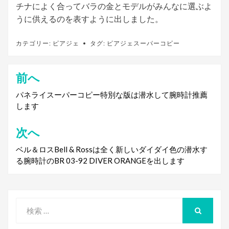
チナによく合ってバラの金とモデルがみんなに選ぶよ
うに供えるのを表すように出しました。
カテゴリー:
ピアジェ
タグ:
ピアジェスーパーコピー
前へ
投
稿
パネライスーパーコピー特別な版は潜水して腕時計推薦
します
ナ
ビ
次へ
ゲ
ベル＆ロスBell & Rossは全く新しいダイダイ色の潜水す
る腕時計のBR 03-92 DIVER ORANGEを出します
ー
シ
ョ
検
ン
索
検
索
対