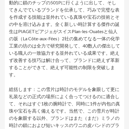
動的に鎖のチップの501Pに行くように出して、そし
てきんでているブランドを伝承して、巧みで完璧な表
を作成する技能は並外れている真珠や宝石の技術とそ
の中を溶け込みます。全く新しい時計算する傑作の誕
生はPIAGETピアジェがスイスPlan-les-Ouatesと仙人
の坂（La Côte-aux-Fées）2社の集めてなる一体の化学
工業の坊のは全力で研究開発して、40数人の傑出して
いる職人の一致協力する並外れている成果です。絶え
ず改善する技巧は解け合って、ブランドに絶えず革新
することができて、絶えず可能性の制限を突破しま
す。
総括します：この雪片は時計のモデルを象眼して更に
礼装などの正式の場所によく合ってつけるのに適合し
て、それはすぐ1枚の腕時計で、同時に1件が内包の真
珠や宝石を高く備えるです。当然で、この雪片が時計
のを象眼する以外、ブランドはまた（まだ）ミラノの
時計の鎖におよび短いキッスのワニの皮バンドのプラ