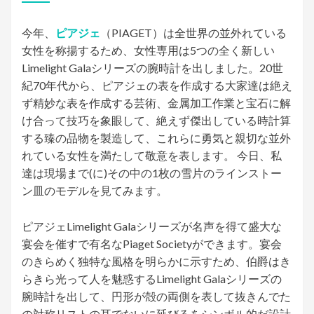
日:
今年、
ピアジェ
（PIAGET）は全世界の並外れている
女性を称揚するため、女性専用は5つの全く新しい
Limelight Galaシリーズの腕時計を出しました。20世
紀70年代から、ピアジェの表を作成する大家達は絶え
ず精妙な表を作成する芸術、金属加工作業と宝石に解
け合って技巧を象眼して、絶えず傑出している時計算
する臻の品物を製造して、これらに勇気と親切な並外
れている女性を満たして敬意を表します。 今日、私
達は現場まで(に)その中の1枚の雪片のラインストー
ン皿のモデルを見てみます。
ピアジェLimelight Galaシリーズが名声を得て盛大な
宴会を催すで有名なPiaget Societyができます。宴会
のきらめく独特な風格を明らかに示すため、伯爵はき
らきら光って人を魅惑するLimelight Galaシリーズの
腕時計を出して、円形が殻の両側を表して抜きんでた
の対称リストの耳でないに延びるをシンボル的だ設計