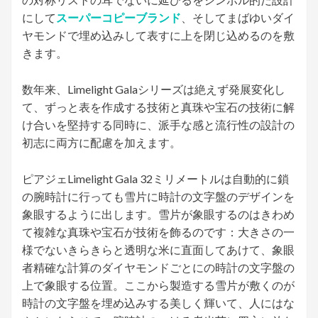
にして
スーパーコピーブランド
、そしてまばゆいダイ
ヤモンドで埋め込みして表すに上を閉じ込めるのを敷
きます。
数年来、Limelight Galaシリーズは絶えず発展変化し
て、ずっと表を作成する技術と真珠や宝石の技術に解
け合いを堅持する同時に、派手な感と流行性の設計の
初志に両方に配慮を加えます。
ピアジェLimelight Gala 32ミリメートルは自動的に鎖
の腕時計に行っても雪片に時計の文字盤のデザインを
象眼するように出します。雪片が象眼するのはきわめ
て複雑な真珠や宝石が技術を飾るのです：大きさの一
様でないきらきらと透明な米に直面してあけて、象眼
者精確な計算のダイヤモンドごとにの時計の文字盤の
上で象眼する位置。ここから製造する雪片が敷くのが
時計の文字盤を埋め込みする美しく輝いて、人にはな