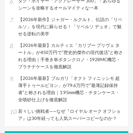
タグ・ホイヤー「アクアレーサー 300」：あらゆる
シーンを攻略するオールマイティな一本
【2026年新作】ジャガー・ルクルト、伝説の「リベ
ルソ」を現代に蘇らせる！「リベルソ デュオ」で魅
せる逆転の美学
【2026年最新】カルティエ「カリブー プリヴェ タ
ートル」が450万円で“歴史的傑作の現代復活”と称さ
れる理由｜手巻き単ボタンクロノ・1928MC機芯・
プラチナケースを徹底解説
【2026年最新】ブルガリ「オクト フィニッシモ 超
薄手トゥールビヨン」が79.6万円で“最薄記録保持
者”と称される理由｜1.95mm機芯・チタンケース・
全噴砂仕上げを徹底解説
若々しい挑戦者——なぜ『ロイヤル オーク オフショ
ア』は30年経っても人気スーパーコピーなのか？