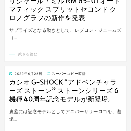
リシャール・ミル RM 65-01 オート
日:
マティック スプリットセコンド ク
ロノグラフの新作を発表
サプライズとなる動きとして、レブロン・ジェームズ
（…
続きを読む
投
2025年6月26日
スーパーコピー時計
稿
カシオ G-SHOCK “アドベンチャラ
日:
ーズ ストーン” ストーンシリーズ 6
機種 40周年記念モデルが新登場。
裏蓋には記念モデルとしてアニバーサリーロゴを、遊
環…