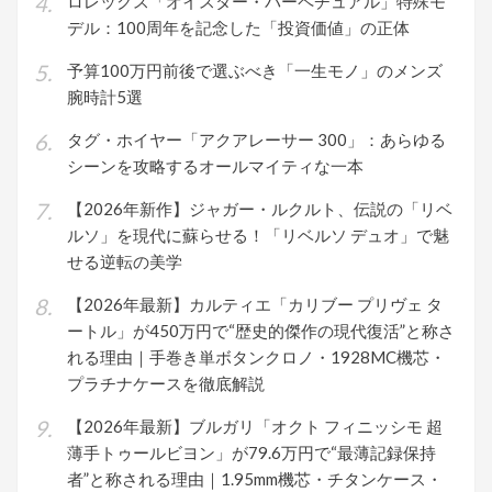
ロレックス「オイスター・パーペチュアル」特殊モ
デル：100周年を記念した「投資価値」の正体
予算100万円前後で選ぶべき「一生モノ」のメンズ
腕時計5選
タグ・ホイヤー「アクアレーサー 300」：あらゆる
シーンを攻略するオールマイティな一本
【2026年新作】ジャガー・ルクルト、伝説の「リベ
ルソ」を現代に蘇らせる！「リベルソ デュオ」で魅
せる逆転の美学
【2026年最新】カルティエ「カリブー プリヴェ タ
ートル」が450万円で“歴史的傑作の現代復活”と称さ
れる理由｜手巻き単ボタンクロノ・1928MC機芯・
プラチナケースを徹底解説
【2026年最新】ブルガリ「オクト フィニッシモ 超
薄手トゥールビヨン」が79.6万円で“最薄記録保持
者”と称される理由｜1.95mm機芯・チタンケース・