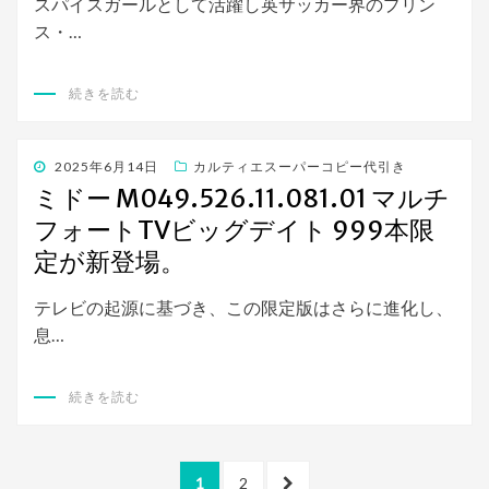
スパイスガールとして活躍し英サッカー界のプリン
ス・…
続きを読む
投
2025年6月14日
カルティエスーパーコピー代引き
稿
ミドー M049.526.11.081.01 マルチ
日:
フォートTVビッグデイト 999本限
定が新登場。
テレビの起源に基づき、この限定版はさらに進化し、
息…
続きを読む
投
ペ
1
ペ
2
次