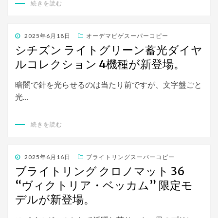
続きを読む
投
2025年6月18日
オーデマピゲスーパーコピー
稿
シチズン ライトグリーン蓄光ダイヤ
日:
ルコレクション 4機種が新登場。
暗闇で針を光らせるのは当たり前ですが、文字盤ごと
光…
続きを読む
投
2025年6月16日
ブライトリングスーパーコピー
稿
ブライトリング クロノマット 36
日:
“ヴィクトリア・ベッカム” 限定モ
デルが新登場。