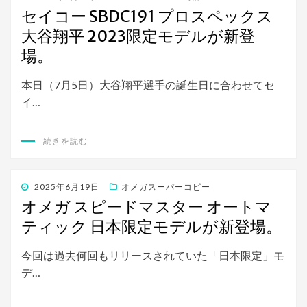
稿
セイコー SBDC191 プロスペックス
日:
大谷翔平 2023限定モデルが新登
場。
本日（7月5日）大谷翔平選手の誕生日に合わせてセ
イ…
続きを読む
投
2025年6月19日
オメガスーパーコピー
稿
オメガ スピードマスター オートマ
日:
ティック 日本限定モデルが新登場。
今回は過去何回もリリースされていた「日本限定」モ
デ…