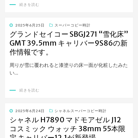
続きを読む
投
2025年6月25日
スーパーコピー時計
稿
グランドセイコー SBGJ271 “雪化床”
日:
GMT 39.5mm キャリバー9S86の新
作情報です。
周りが雪に覆われると漆塗りの床一面が化粧したみた
い…
続きを読む
投
2025年6月24日
シャネルスーパーコピー時計
稿
シャネル H7890 マドモアゼル J12
日:
コスミック ウォッチ 38mm 55本限
定 キャリバー12.1が新登場。