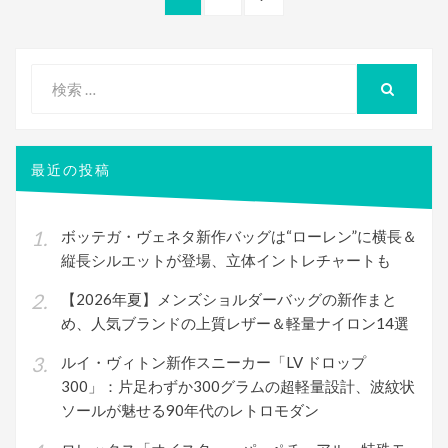
稿
ー
ー
の
ジ
ジ
ペ
ナ
ー
検
ビ
ジ
索
検
ゲ
索
対
ー
象:
最近の投稿
シ
ョ
ボッテガ・ヴェネタ新作バッグは“ローレン”に横長＆
ン
縦長シルエットが登場、立体イントレチャートも
【2026年夏】メンズショルダーバッグの新作まと
め、人気ブランドの上質レザー＆軽量ナイロン14選
ルイ・ヴィトン新作スニーカー「LV ドロップ
300」：片足わずか300グラムの超軽量設計、波紋状
ソールが魅せる90年代のレトロモダン