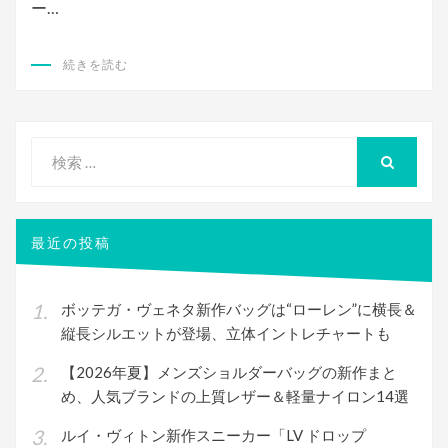
ー…
続きを読む
検
索
検
索
対
象:
最近の投稿
ボッテガ・ヴェネタ新作バッグは“ローレン”に横長＆
縦長シルエットが登場、立体イントレチャートも
【2026年夏】メンズショルダーバッグの新作まと
め、人気ブランドの上質レザー＆軽量ナイロン14選
ルイ・ヴィトン新作スニーカー「LV ドロップ