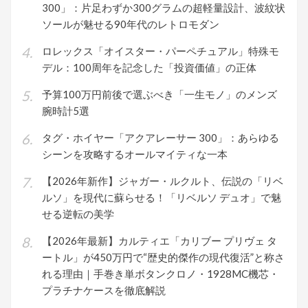
300」：片足わずか300グラムの超軽量設計、波紋状
ソールが魅せる90年代のレトロモダン
ロレックス「オイスター・パーペチュアル」特殊モ
デル：100周年を記念した「投資価値」の正体
予算100万円前後で選ぶべき「一生モノ」のメンズ
腕時計5選
タグ・ホイヤー「アクアレーサー 300」：あらゆる
シーンを攻略するオールマイティな一本
【2026年新作】ジャガー・ルクルト、伝説の「リベ
ルソ」を現代に蘇らせる！「リベルソ デュオ」で魅
せる逆転の美学
【2026年最新】カルティエ「カリブー プリヴェ タ
ートル」が450万円で“歴史的傑作の現代復活”と称さ
れる理由｜手巻き単ボタンクロノ・1928MC機芯・
プラチナケースを徹底解説