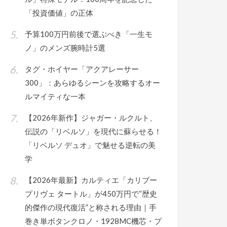
「投資価値」の正体
予算100万円前後で選ぶべき「一生モ
ノ」のメンズ腕時計5選
タグ・ホイヤー「アクアレーサー
300」：あらゆるシーンを攻略するオー
ルマイティな一本
【2026年新作】ジャガー・ルクルト、
伝説の「リベルソ」を現代に蘇らせる！
「リベルソ デュオ」で魅せる逆転の美
学
【2026年最新】カルティエ「カリブー
プリヴェ タートル」が450万円で“歴史
的傑作の現代復活”と称される理由｜手
巻き単ボタンクロノ・1928MC機芯・プ