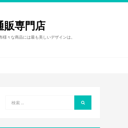
通販専門店
財布様々な商品には最も美しいデザインは。
検
索
検
索
対
象: