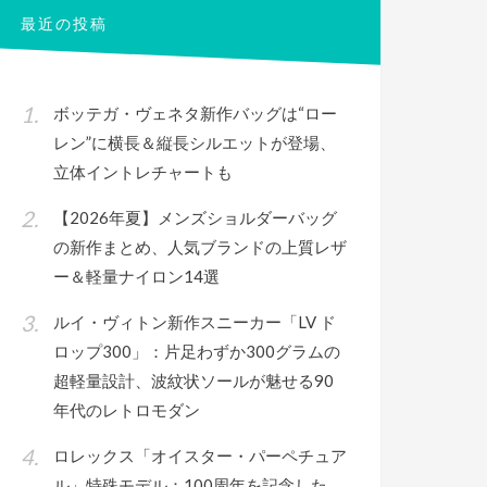
最近の投稿
ボッテガ・ヴェネタ新作バッグは“ロー
レン”に横長＆縦長シルエットが登場、
立体イントレチャートも
【2026年夏】メンズショルダーバッグ
の新作まとめ、人気ブランドの上質レザ
ー＆軽量ナイロン14選
ルイ・ヴィトン新作スニーカー「LV ド
ロップ300」：片足わずか300グラムの
超軽量設計、波紋状ソールが魅せる90
年代のレトロモダン
ロレックス「オイスター・パーペチュア
ル」特殊モデル：100周年を記念した