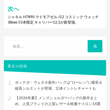
ビ
次へ
ゲ
シャネル H7890 マドモアゼル J12 コスミック ウォッチ
38mm 55本限定 キャリバー12.1が新登場。
ー
シ
ョ
検
ン
索
検
索
対
象:
最近の投稿
ボッテガ・ヴェネタ新作バッグは“ローレン”に横長＆
縦長シルエットが登場、立体イントレチャートも
【2026年夏】メンズショルダーバッグの新作まと
め、人気ブランドの上質レザー＆軽量ナイロン14選