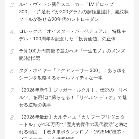
ルイ・ヴィトン新作スニーカー「LV ドロップ
300」：片足わずか300グラムの超軽量設計、波紋状
ソールが魅せる90年代のレトロモダン
ロレックス「オイスター・パーペチュアル」特殊モ
デル：100周年を記念した「投資価値」の正体
予算100万円前後で選ぶべき「一生モノ」のメンズ
腕時計5選
タグ・ホイヤー「アクアレーサー 300」：あらゆる
シーンを攻略するオールマイティな一本
【2026年新作】ジャガー・ルクルト、伝説の「リベ
ルソ」を現代に蘇らせる！「リベルソ デュオ」で魅
せる逆転の美学
【2026年最新】カルティエ「カリブー プリヴェ タ
ートル」が450万円で“歴史的傑作の現代復活”と称さ
れる理由｜手巻き単ボタンクロノ・1928MC機芯・