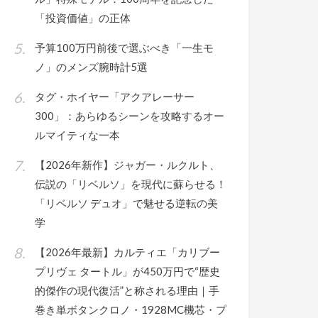
「投資価値」の正体
予算100万円前後で選ぶべき「一生モ
ノ」のメンズ腕時計5選
タグ・ホイヤー「アクアレーサー
300」：あらゆるシーンを攻略するオー
ルマイティな一本
【2026年新作】ジャガー・ルクルト、
伝説の「リベルソ」を現代に蘇らせる！
「リベルソ デュオ」で魅せる逆転の美
学
【2026年最新】カルティエ「カリブー
プリヴェ タートル」が450万円で“歴史
的傑作の現代復活”と称される理由｜手
巻き単ボタンクロノ・1928MC機芯・プ