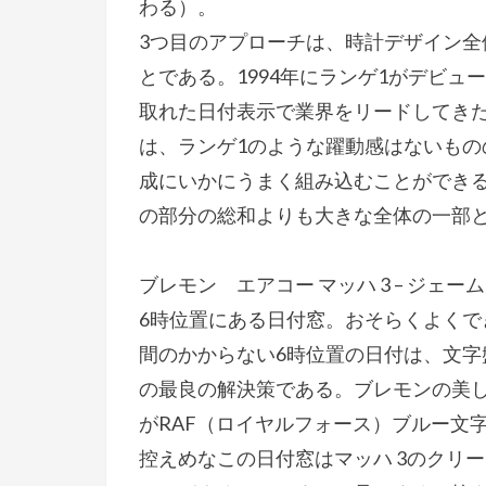
わる）。
3つ目のアプローチは、時計デザイン
とである。1994年にランゲ1がデビ
取れた日付表示で業界をリードしてき
は、ランゲ1のような躍動感はないもの
成にいかにうまく組み込むことができ
の部分の総和よりも大きな全体の一部
ブレモン エアコー マッハ 3 – ジェ
6時位置にある日付窓。おそらくよく
間のかからない6時位置の日付は、文
の最良の解決策である。ブレモンの美し
がRAF（ロイヤルフォース）ブルー文
控えめなこの日付窓はマッハ 3のクリ