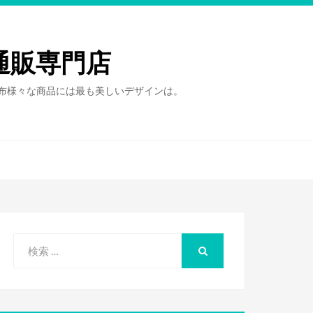
通販専門店
財布様々な商品には最も美しいデザインは。
検
索
検
索
対
象: