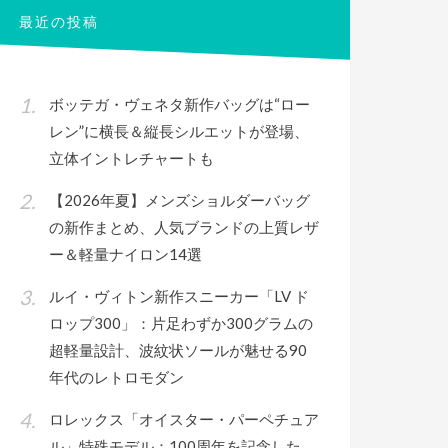
最近の投稿
ボッテガ・ヴェネタ新作バッグは“ロー
レン”に横長＆縦長シルエットが登場、
立体イントレチャートも
【2026年夏】メンズショルダーバッグ
の新作まとめ、人気ブランドの上質レザ
ー＆軽量ナイロン14選
ルイ・ヴィトン新作スニーカー「LV ド
ロップ300」：片足わずか300グラムの
超軽量設計、波紋状ソールが魅せる90
年代のレトロモダン
ロレックス「オイスター・パーペチュア
ル」特殊モデル：100周年を記念した