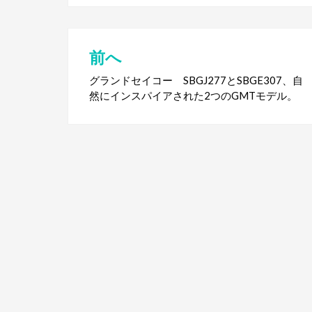
前へ
投
グランドセイコー SBGJ277とSBGE307、自
稿
然にインスパイアされた2つのGMTモデル。
ナ
ビ
ゲ
ー
シ
ョ
ン