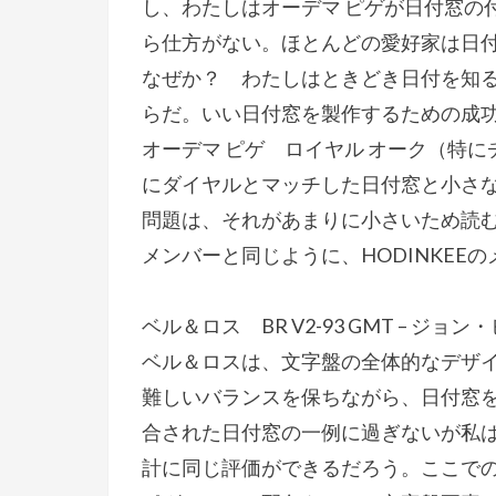
し、わたしはオーデマ ピゲが日付窓の
ら仕方がない。ほとんどの愛好家は日
なぜか？ わたしはときどき日付を知
らだ。いい日付窓を製作するための成
オーデマ ピゲ ロイヤル オーク（特
にダイヤルとマッチした日付窓と小さ
問題は、それがあまりに小さいため読
メンバーと同じように、HODINKEE
ベル＆ロス BR V2-93 GMT – ジョ
ベル＆ロスは、文字盤の全体的なデザ
難しいバランスを保ちながら、日付窓を提供
合された日付窓の一例に過ぎないが私
計に同じ評価ができるだろう。ここで