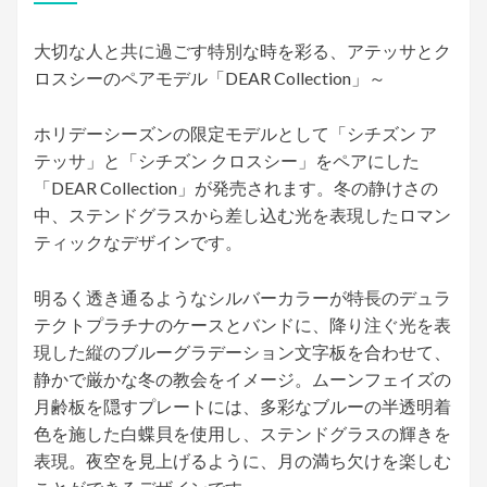
日:
⼤切な⼈と共に過ごす特別な時を彩る、アテッサとク
ロスシーのペアモデル「DEAR Collection」～
ホリデーシーズンの限定モデルとして「シチズン ア
テッサ」と「シチズン クロスシー」をペアにした
「DEAR Collection」が発売されます。冬の静けさの
中、ステンドグラスから差し込む光を表現したロマン
ティックなデザインです。
明るく透き通るようなシルバーカラーが特⻑のデュラ
テクトプラチナのケースとバンドに、降り注ぐ光を表
現した縦のブルーグラデーション文字板を合わせて、
静かで厳かな冬の教会をイメージ。ムーンフェイズの
月齢板を隠すプレートには、多彩なブルーの半透明着
色を施した白蝶貝を使用し、ステンドグラスの輝きを
表現。夜空を⾒上げるように、月の満ち欠けを楽しむ