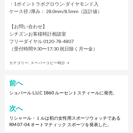
・1ポイントラボグロウン‧ダイヤモンド入
ケース径 /厚み： 28.0mm/8.5mm（設計値）
【お問い合わせ】
シチズンお客様時計相談室
フリーダイヤル 0120-78-4807
（受付時間9:30〜17:30 祝日除く月〜金）
カテゴリー:
スーパーコピー時計
前へ
投
稿
ショパール L.U.C 1860 ルーセントスティールに発売。
ナ
次へ
ビ
リシャール・ミルは初の女性用スポーツウォッチである
ゲ
RM 07-04 オートマティック スポーツを発表した。