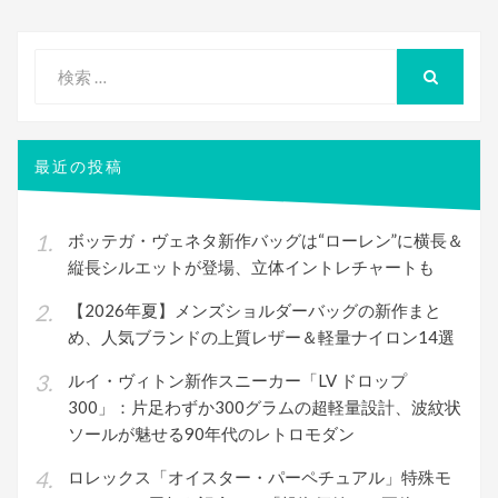
ー
シ
検
ョ
索
検
ン
索
対
象:
最近の投稿
ボッテガ・ヴェネタ新作バッグは“ローレン”に横長＆
縦長シルエットが登場、立体イントレチャートも
【2026年夏】メンズショルダーバッグの新作まと
め、人気ブランドの上質レザー＆軽量ナイロン14選
ルイ・ヴィトン新作スニーカー「LV ドロップ
300」：片足わずか300グラムの超軽量設計、波紋状
ソールが魅せる90年代のレトロモダン
ロレックス「オイスター・パーペチュアル」特殊モ