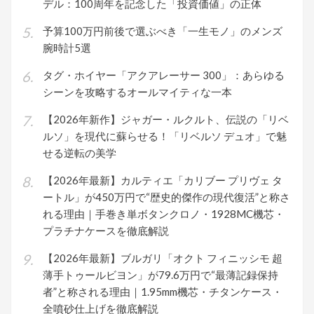
デル：100周年を記念した「投資価値」の正体
予算100万円前後で選ぶべき「一生モノ」のメンズ
腕時計5選
タグ・ホイヤー「アクアレーサー 300」：あらゆる
シーンを攻略するオールマイティな一本
【2026年新作】ジャガー・ルクルト、伝説の「リベ
ルソ」を現代に蘇らせる！「リベルソ デュオ」で魅
せる逆転の美学
【2026年最新】カルティエ「カリブー プリヴェ タ
ートル」が450万円で“歴史的傑作の現代復活”と称さ
れる理由｜手巻き単ボタンクロノ・1928MC機芯・
プラチナケースを徹底解説
【2026年最新】ブルガリ「オクト フィニッシモ 超
薄手トゥールビヨン」が79.6万円で“最薄記録保持
者”と称される理由｜1.95mm機芯・チタンケース・
全噴砂仕上げを徹底解説