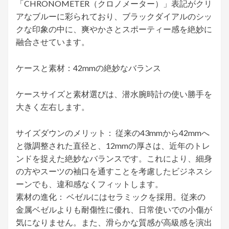
「CHRONOMETER（クロノメーター）」表記がクリ
アなブルーに彩られており、ブラックダイアルのシッ
クな印象の中に、爽やかさとスポーティー感を絶妙に
融合させています。
ケースと素材：42mmの絶妙なバランス
ケースサイズと素材選びは、潜水腕時計の使い勝手を
大きく左右します。
サイズダウンのメリット： 従来の43mmから42mmへ
と微調整された直径と、12mmの厚さは、近年のトレ
ンドを捉えた絶妙なバランスです。これにより、細身
の方やスーツの袖口を通すことを考慮したビジネスシ
ーンでも、違和感なくフィットします。
素材の進化： ベゼルにはセラミックを採用。従来の
金属ベゼルよりも耐傷性に優れ、日常使いでの小傷が
気になりません。また、滑らかな質感が高級感を演出