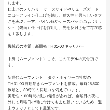
します。
仕上げのメリハリ： ケースサイドやリューズガード
にはヘアライン仕上げを施し、耐久性と男らしいタフ
さを表現。一方、ベゼル縁やケースバックにはポリッ
シュ（鏡面）仕上げを採用し、光を反射させて存在感
を主張します。
機械式の本質：新開発 TH31-00 キャリバー
中身（ムーブメント）こそ、このモデルの真骨頂で
す。
新世代ムーブメント： タグ・ホイヤー自社製の
TH31-00 自動巻きムーブメントを搭載。毎時28,800
振動と、80時間の長動力を備えています。
実用性： 80時間の動力储备があれば、金曜日の夜に
外して月曜日の朝に付けてもまだ動いているため、週
末ウォッチとしても最適です。