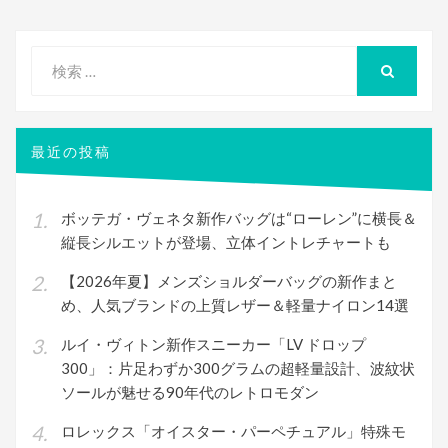
シ
ョ
検
ン
索
検
索
対
象:
最近の投稿
ボッテガ・ヴェネタ新作バッグは“ローレン”に横長＆
縦長シルエットが登場、立体イントレチャートも
【2026年夏】メンズショルダーバッグの新作まと
め、人気ブランドの上質レザー＆軽量ナイロン14選
ルイ・ヴィトン新作スニーカー「LV ドロップ
300」：片足わずか300グラムの超軽量設計、波紋状
ソールが魅せる90年代のレトロモダン
ロレックス「オイスター・パーペチュアル」特殊モ