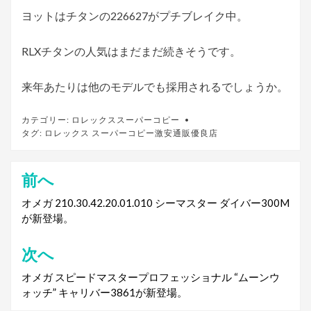
ヨットはチタンの226627がプチブレイク中。
RLXチタンの人気はまだまだ続きそうです。
来年あたりは他のモデルでも採用されるでしょうか。
カテゴリー:
ロレックススーパーコピー
タグ:
ロレックス スーパーコピー激安通販優良店
前へ
投
稿
オメガ 210.30.42.20.01.010 シーマスター ダイバー300M
が新登場。
ナ
ビ
次へ
ゲ
オメガ スピードマスタープロフェッショナル “ムーンウ
ォッチ” キャリバー3861が新登場。
ー