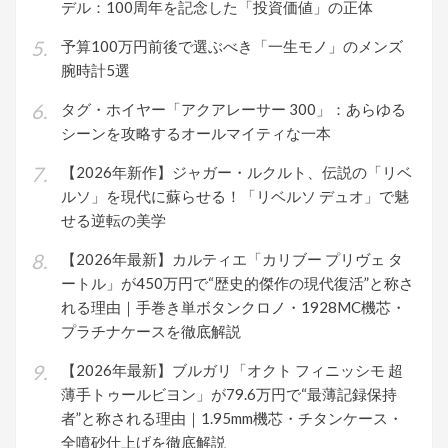
デル：100周年を記念した「投資価値」の正体
予算100万円前後で選ぶべき「一生モノ」のメンズ
腕時計5選
タグ・ホイヤー「アクアレーサー 300」：あらゆる
シーンを攻略するオールマイティな一本
【2026年新作】ジャガー・ルクルト、伝説の「リベ
ルソ」を現代に蘇らせる！「リベルソ デュオ」で魅
せる逆転の美学
【2026年最新】カルティエ「カリブー プリヴェ タ
ートル」が450万円で“歴史的傑作の現代復活”と称さ
れる理由｜手巻き単ボタンクロノ・1928MC機芯・
プラチナケースを徹底解説
【2026年最新】ブルガリ「オクト フィニッシモ 超
薄手トゥールビヨン」が79.6万円で“最薄記録保持
者”と称される理由｜1.95mm機芯・チタンケース・
全噴砂仕上げを徹底解説