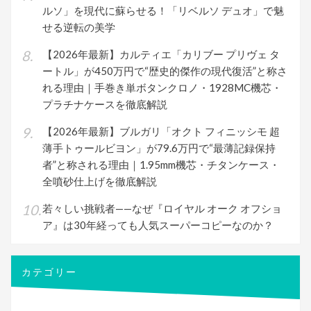
ルソ」を現代に蘇らせる！「リベルソ デュオ」で魅
せる逆転の美学
【2026年最新】カルティエ「カリブー プリヴェ タ
ートル」が450万円で“歴史的傑作の現代復活”と称さ
れる理由｜手巻き単ボタンクロノ・1928MC機芯・
プラチナケースを徹底解説
【2026年最新】ブルガリ「オクト フィニッシモ 超
薄手トゥールビヨン」が79.6万円で“最薄記録保持
者”と称される理由｜1.95mm機芯・チタンケース・
全噴砂仕上げを徹底解説
若々しい挑戦者——なぜ『ロイヤル オーク オフショ
ア』は30年経っても人気スーパーコピーなのか？
カテゴリー