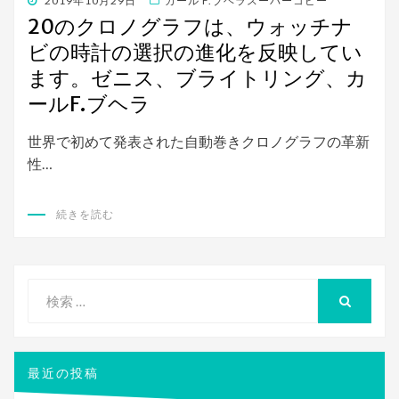
投
2019年10月29日
カール F.ブヘラスーパーコピー
稿
20のクロノグラフは、ウォッチナ
日:
ビの時計の選択の進化を反映してい
ます。ゼニス、ブライトリング、カ
ールF.ブヘラ
世界で初めて発表された自動巻きクロノグラフの革新
性…
続きを読む
検
索
検
索
対
象:
最近の投稿