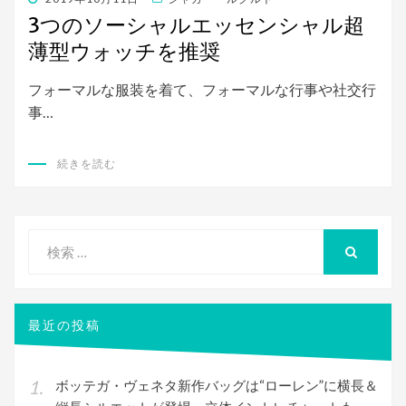
稿
3つのソーシャルエッセンシャル超
日:
薄型ウォッチを推奨
フォーマルな服装を着て、フォーマルな行事や社交行
事…
続きを読む
検
索
検
索
対
象:
最近の投稿
ボッテガ・ヴェネタ新作バッグは“ローレン”に横長＆