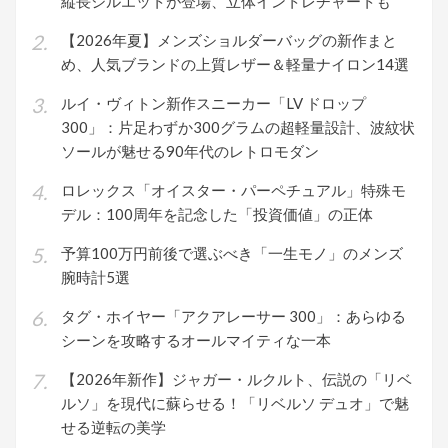
縦長シルエットが登場、立体イントレチャートも
【2026年夏】メンズショルダーバッグの新作まと
め、人気ブランドの上質レザー＆軽量ナイロン14選
ルイ・ヴィトン新作スニーカー「LV ドロップ
300」：片足わずか300グラムの超軽量設計、波紋状
ソールが魅せる90年代のレトロモダン
ロレックス「オイスター・パーペチュアル」特殊モ
デル：100周年を記念した「投資価値」の正体
予算100万円前後で選ぶべき「一生モノ」のメンズ
腕時計5選
タグ・ホイヤー「アクアレーサー 300」：あらゆる
シーンを攻略するオールマイティな一本
【2026年新作】ジャガー・ルクルト、伝説の「リベ
ルソ」を現代に蘇らせる！「リベルソ デュオ」で魅
せる逆転の美学