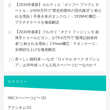
【2026年最新】カルティエ「カリブー プリヴェ タ
ートル」が450万円で“歴史的傑作の現代復活”と称さ
れる理由｜手巻き単ボタンクロノ・1928MC機芯・
プラチナケースを徹底解説
【2026年最新】ブルガリ「オクト フィニッシモ 超
薄手トゥールビヨン」が79.6万円で“最薄記録保持
者”と称される理由｜1.95mm機芯・チタンケース・
全噴砂仕上げを徹底解説
若々しい挑戦者——なぜ『ロイヤル オーク オフショ
ア』は30年経っても人気スーパーコピーなのか？
カテゴリー
IWCスーパーコピー
(5)
アクシオム
(1)