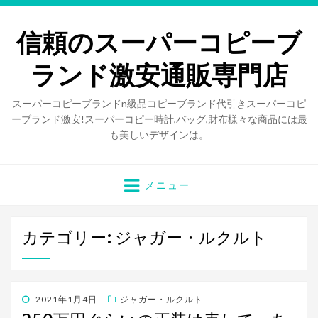
信頼のスーパーコピーブ
ランド激安通販専門店
スーパーコピーブランドn級品コピーブランド代引きスーパーコピ
ーブランド激安!スーパーコピー時計,バッグ,財布様々な商品には最
も美しいデザインは。
メニュー
カテゴリー: ジャガー・ルクルト
投
2021年1月4日
ジャガー・ルクルト
稿