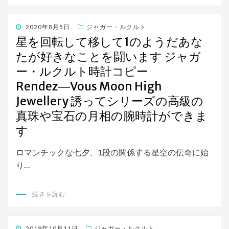
投
2020年8月5日
ジャガー・ルクルト
稿
星を回転して移して1のようだあな
日:
たが好きなことを闘います ジャガ
ー・ルクルト時計コピー
Rendez―Vous Moon High
Jewellery 誘ってシリーズの高級の
真珠や宝石の月相の腕時計ができま
す
ロマンチックな七夕、1段の関係する星空の伝奇に始
り…
続きを読む
投
2019年10月11日
ジャガー・ルクルト