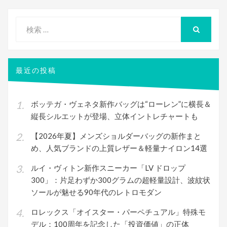
検
索
検
索
対
象:
最近の投稿
ボッテガ・ヴェネタ新作バッグは“ローレン”に横長＆
縦長シルエットが登場、立体イントレチャートも
【2026年夏】メンズショルダーバッグの新作まと
め、人気ブランドの上質レザー＆軽量ナイロン14選
ルイ・ヴィトン新作スニーカー「LV ドロップ
300」：片足わずか300グラムの超軽量設計、波紋状
ソールが魅せる90年代のレトロモダン
ロレックス「オイスター・パーペチュアル」特殊モ
デル：100周年を記念した「投資価値」の正体