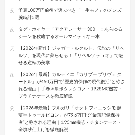
予算100万円前後で選ぶべき「一生モノ」のメンズ
腕時計5選
タグ・ホイヤー「アクアレーサー 300」：あらゆる
シーンを攻略するオールマイティな一本
【2026年新作】ジャガー・ルクルト、伝説の「リベ
ルソ」を現代に蘇らせる！「リベルソ デュオ」で魅
せる逆転の美学
【2026年最新】カルティエ「カリブー プリヴェ タ
ートル」が450万円で“歴史的傑作の現代復活”と称さ
れる理由｜手巻き単ボタンクロノ・1928MC機芯・
プラチナケースを徹底解説
【2026年最新】ブルガリ「オクト フィニッシモ 超
薄手トゥールビヨン」が79.6万円で“最薄記録保持
者”と称される理由｜1.95mm機芯・チタンケース・
全噴砂仕上げを徹底解説