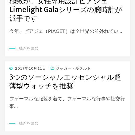
極致が、女性専用設計ピアジェ
日:
Limelight Galaシリーズの腕時計が
派手です
今年、ピアジェ（PIAGET）は全世界の並外れてい…
続きを読む
投
2019年10月11日
ジャガー・ルクルト
稿
3つのソーシャルエッセンシャル超
日:
薄型ウォッチを推奨
フォーマルな服装を着て、フォーマルな行事や社交行
事…
続きを読む