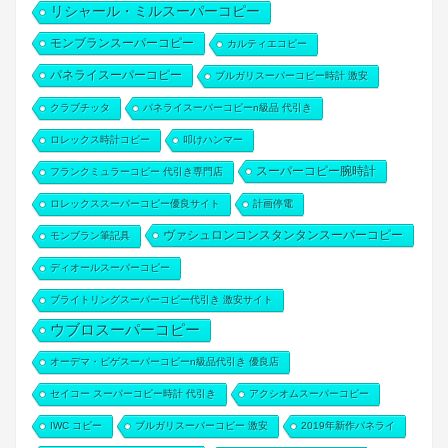
リシャール・ミルスーパーコピー
モンブランスーパーコピー
カルティエコピー
パネライスーパーコピー
ブルガリスーパーコピー時計 激安
クラブチッタ
パネライスーパーコピーn級品 代引き
ロレックス時計コピー
叩けハンマー
スーパーコピー腕時計
フランクミュラーコピー 代引き専門店
ロレックススーパーコピー優良サイト
計画停電
ヴァシュロンコンスタンタンスーパーコピー
モンブラン筆記具
ディオールスーパーコピー
ブライトリングスーパーコピー代引き 激安サイト
ウブロスーパーコピー
オーデマ・ピゲスーパーコピーn級品代引き 優良店
セイコー スーパーコピー時計 代引き
アクシオムスーパーコピー
IWC コピー
ブルガリスーパーコピー 激安
2019年新作パネライ