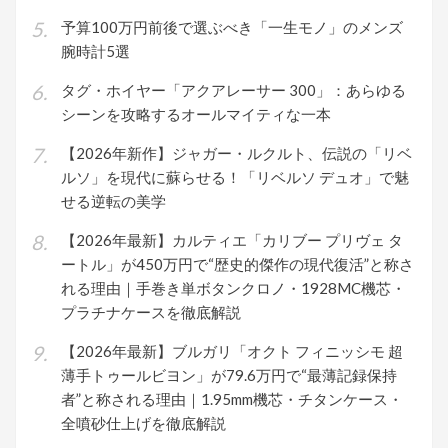
予算100万円前後で選ぶべき「一生モノ」のメンズ
腕時計5選
タグ・ホイヤー「アクアレーサー 300」：あらゆる
シーンを攻略するオールマイティな一本
【2026年新作】ジャガー・ルクルト、伝説の「リベ
ルソ」を現代に蘇らせる！「リベルソ デュオ」で魅
せる逆転の美学
【2026年最新】カルティエ「カリブー プリヴェ タ
ートル」が450万円で“歴史的傑作の現代復活”と称さ
れる理由｜手巻き単ボタンクロノ・1928MC機芯・
プラチナケースを徹底解説
【2026年最新】ブルガリ「オクト フィニッシモ 超
薄手トゥールビヨン」が79.6万円で“最薄記録保持
者”と称される理由｜1.95mm機芯・チタンケース・
全噴砂仕上げを徹底解説