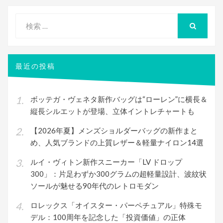
検
索
検
索
対
象:
最近の投稿
ボッテガ・ヴェネタ新作バッグは“ローレン”に横長＆
縦長シルエットが登場、立体イントレチャートも
【2026年夏】メンズショルダーバッグの新作まと
め、人気ブランドの上質レザー＆軽量ナイロン14選
ルイ・ヴィトン新作スニーカー「LV ドロップ
300」：片足わずか300グラムの超軽量設計、波紋状
ソールが魅せる90年代のレトロモダン
ロレックス「オイスター・パーペチュアル」特殊モ
デル：100周年を記念した「投資価値」の正体