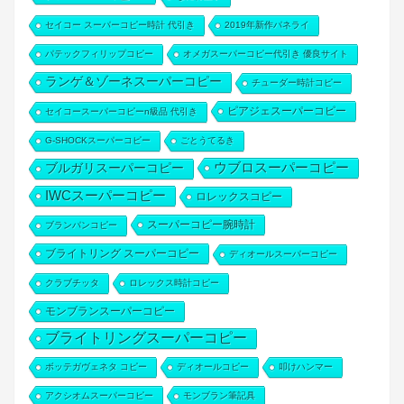
セイコー スーパーコピー時計 代引き
2019年新作パネライ
パテックフィリップコピー
オメガスーパーコピー代引き 優良サイト
ランゲ＆ゾーネスーパーコピー
チューダー時計コピー
ピアジェスーパーコピー
セイコースーパーコピーn級品 代引き
G-SHOCKスーパーコピー
ごとうてるき
ウブロスーパーコピー
ブルガリスーパーコピー
IWCスーパーコピー
ロレックスコピー
スーパーコピー腕時計
ブランパンコピー
ブライトリング スーパーコピー
ディオールスーパーコピー
クラブチッタ
ロレックス時計コピー
モンブランスーパーコピー
ブライトリングスーパーコピー
ボッテガヴェネタ コピー
ディオールコピー
叩けハンマー
アクシオムスーパーコピー
モンブラン筆記具