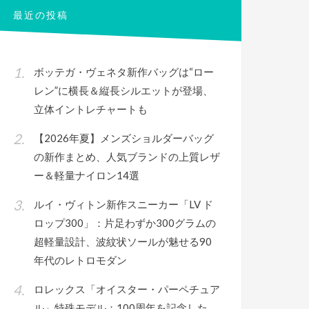
最近の投稿
ボッテガ・ヴェネタ新作バッグは“ロー
レン”に横長＆縦長シルエットが登場、
立体イントレチャートも
【2026年夏】メンズショルダーバッグ
の新作まとめ、人気ブランドの上質レザ
ー＆軽量ナイロン14選
ルイ・ヴィトン新作スニーカー「LV ド
ロップ300」：片足わずか300グラムの
超軽量設計、波紋状ソールが魅せる90
年代のレトロモダン
ロレックス「オイスター・パーペチュア
ル」特殊モデル：100周年を記念した