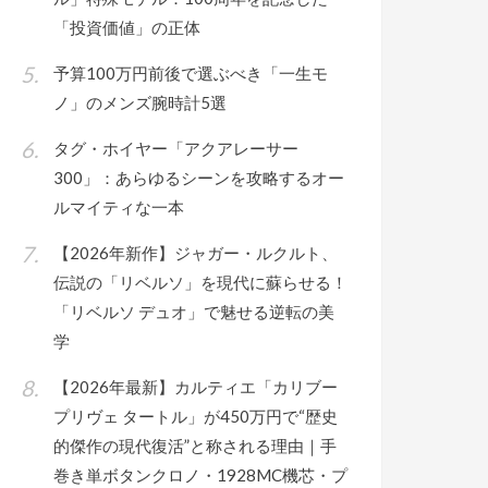
「投資価値」の正体
予算100万円前後で選ぶべき「一生モ
ノ」のメンズ腕時計5選
タグ・ホイヤー「アクアレーサー
300」：あらゆるシーンを攻略するオー
ルマイティな一本
【2026年新作】ジャガー・ルクルト、
伝説の「リベルソ」を現代に蘇らせる！
「リベルソ デュオ」で魅せる逆転の美
学
【2026年最新】カルティエ「カリブー
プリヴェ タートル」が450万円で“歴史
的傑作の現代復活”と称される理由｜手
巻き単ボタンクロノ・1928MC機芯・プ