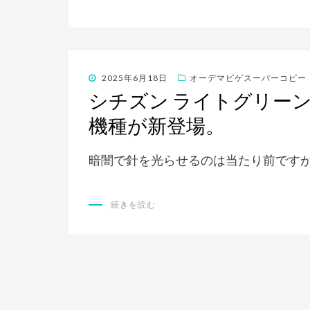
投
2025年6月18日
オーデマピゲスーパーコピー
稿
シチズン ライトグリーン
日:
機種が新登場。
暗闇で針を光らせるのは当たり前です
続きを読む