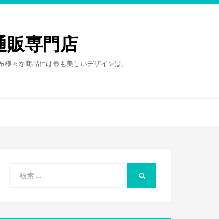
通販専門店
財布様々な商品には最も美しいデザインは。
検
索
検
索
対
象: