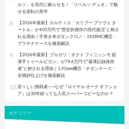
ルソ」を現代に蘇らせる！「リベルソ デュオ」で魅
せる逆転の美学
【2026年最新】カルティエ「カリブー プリヴェ タ
ートル」が450万円で“歴史的傑作の現代復活”と称さ
れる理由｜手巻き単ボタンクロノ・1928MC機芯・
プラチナケースを徹底解説
【2026年最新】ブルガリ「オクト フィニッシモ 超
薄手トゥールビヨン」が79.6万円で“最薄記録保持
者”と称される理由｜1.95mm機芯・チタンケース・
全噴砂仕上げを徹底解説
若々しい挑戦者——なぜ『ロイヤル オーク オフショ
ア』は30年経っても人気スーパーコピーなのか？
カテゴリー