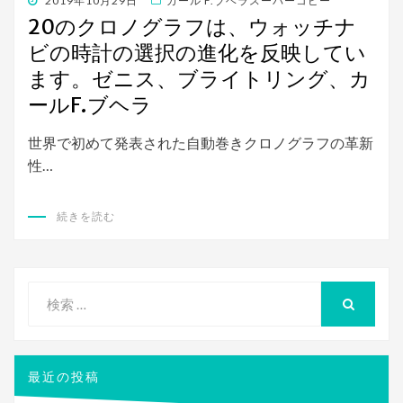
投
2019年10月29日
カール F.ブヘラスーパーコピー
稿
20のクロノグラフは、ウォッチナ
日:
ビの時計の選択の進化を反映してい
ます。ゼニス、ブライトリング、カ
ールF.ブヘラ
世界で初めて発表された自動巻きクロノグラフの革新
性…
続きを読む
検
索
検
索
対
象:
最近の投稿