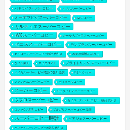
パネライスーパーコピー
オリススーパーコピー
オーデマピゲスーパーコピー
IWC コピー
カルティエスーパーコピー
IWCスーパーコピー
カール F.ブヘラスーパーコピー
ゼニススーパーコピー
モンブランスーパーコピー
セイコー スーパーコピー時計 代引き
2019年新作パネライ
ブライトリング スーパーコピー
なにわ皇子
マイクロアド
オメガスーパーコピー時計代引き 激安
叩けハンマー
アクシオムスーパーコピー
ディオールコピー
スーパーコピー
ルイヴィトン スーパーコピー
ウブロスーパーコピー
セイコースーパーコピーn級品 代引き
ロレックス時計コピー
ブルガリスーパーコピー 激安
スーパーコピー時計
ピアジェスーパーコピー
パネライスーパーコピーn級品 代引き