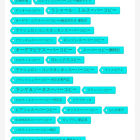
計画停電
ロレックススーパーコピー優良サイト
リシャール・ミルスーパーコピー
ディオールコピー
オーデマ・ピゲスーパーコピーn級品代引き 優良店
ヴァシュロンコンスタンタンスーパーコピー
ロンジンスーパーコピー
アクシオムスーパーコピー
オーデマピゲスーパーコピー
スーパーコピー腕時計
ロレックスコピー
カルティエコピー
ヴァシュロン・コンスタンタンスーパーコピー
マイクロアド
フランクミュラーコピー 代引き専門店
ランゲ＆ゾーネスーパーコピー
ブランパンコピー
カルティエスーパーコピー代引き
クラブチッタ
ピアジェスーパーコピー
オリススーパーコピー
なにわ皇子
G-SHOCKスーパーコピー
モンブラン筆記具
パネライスーパーコピー時計
シャネルスーパーコピー時計代引き 優良サイト