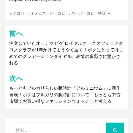
カテゴリー:
オメガスーパーコピー
,
スーパーコピー時計
前へ
投
稿
注文していたオーデマ ピゲ ロイヤルオーク オフショアク
ロノグラフが1年かけてようやく届く！ボクにとってはじ
ナ
めてのグラデーションダイヤル、表情の多彩さに驚かさ
ビ
れる
ゲ
次へ
ー
もっともブルガリらしい腕時計「アルミニウム」に新作
シ
発表！ボクはブルガリの腕時計について「もっとも中古
市場でお買い得なファッションウォッチ」と考える
ョ
ン
検