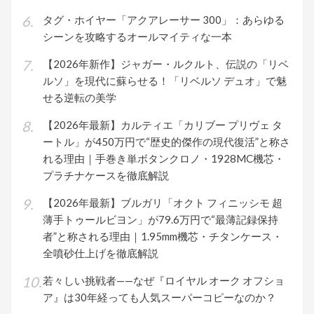
タグ・ホイヤー「アクアレーサー 300」：あらゆる
シーンを攻略するオールマイティな一本
【2026年新作】ジャガー・ルクルト、伝説の「リベ
ルソ」を現代に蘇らせる！「リベルソ デュオ」で魅
せる逆転の美学
【2026年最新】カルティエ「カリブー プリヴェ タ
ートル」が450万円で“歴史的傑作の現代復活”と称さ
れる理由｜手巻き単ボタンクロノ・1928MC機芯・
プラチナケースを徹底解説
【2026年最新】ブルガリ「オクト フィニッシモ 超
薄手トゥールビヨン」が79.6万円で“最薄記録保持
者”と称される理由｜1.95mm機芯・チタンケース・
全噴砂仕上げを徹底解説
若々しい挑戦者——なぜ『ロイヤル オーク オフショ
ア』は30年経っても人気スーパーコピーなのか？