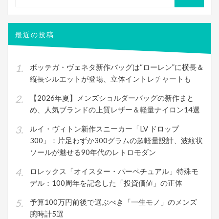
索
検
索
対
象:
最近の投稿
ボッテガ・ヴェネタ新作バッグは“ローレン”に横長＆
縦長シルエットが登場、立体イントレチャートも
【2026年夏】メンズショルダーバッグの新作まと
め、人気ブランドの上質レザー＆軽量ナイロン14選
ルイ・ヴィトン新作スニーカー「LV ドロップ
300」：片足わずか300グラムの超軽量設計、波紋状
ソールが魅せる90年代のレトロモダン
ロレックス「オイスター・パーペチュアル」特殊モ
デル：100周年を記念した「投資価値」の正体
予算100万円前後で選ぶべき「一生モノ」のメンズ
腕時計5選