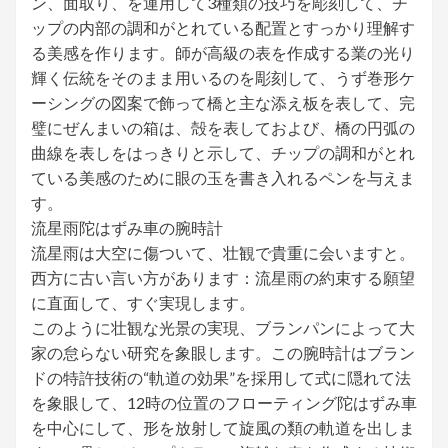
ン、面取り、を運用して3種類の技巧を彫刻して、チ
ップの内部の調和がとれている配置とすっかり理解す
る美感を作ります。師が高級の表を作成する業の光り
輝く伝統をそのまま用いるのを彫刻して、うず巻形ケ
ーシングの図案で飾って橋と主な添え板を表して、完
璧にぜんまいの箱は、殻を表しておよび、橋の円弧の
曲線を表しをはっきりと示して、チップの調和がとれ
ている美感のために眼の玉を書き入れるペンを与えま
す。
流星雨陀はずみ車の腕時計
流星雨は大空に傷ついて、壮観で貴重に会いますと。
西方に古い言い方があります：流星雨の約束する願望
に直面して、すぐ実現します。
このように壮観な光景の実現、ブランパンによって大
家の怠らない研究を象眼します。この腕時計はブラン
ドの特許技術の“軌道の効果”を採用して式に隠れて法
を象眼して、12時の位置のフローティング陀はずみ車
を中心にして、形を放射して旋風の類の軌道を出しま