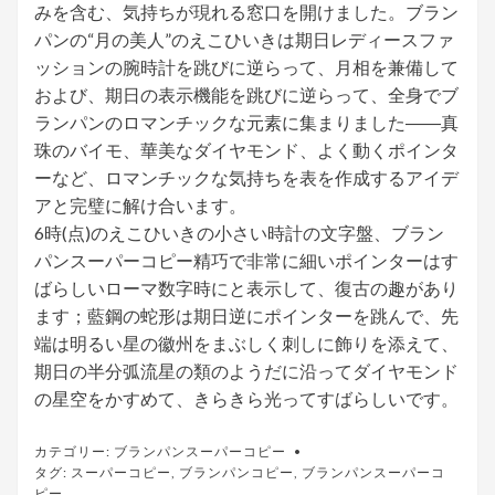
みを含む、気持ちが現れる窓口を開けました。ブラン
パンの“月の美人”のえこひいきは期日レディースファ
ッションの腕時計を跳びに逆らって、月相を兼備して
および、期日の表示機能を跳びに逆らって、全身でブ
ランパンのロマンチックな元素に集まりました――真
珠のバイモ、華美なダイヤモンド、よく動くポインタ
ーなど、ロマンチックな気持ちを表を作成するアイデ
アと完璧に解け合います。
6時(点)のえこひいきの小さい時計の文字盤、ブラン
パンスーパーコピー精巧で非常に細いポインターはす
ばらしいローマ数字時にと表示して、復古の趣があり
ます；藍鋼の蛇形は期日逆にポインターを跳んで、先
端は明るい星の徽州をまぶしく刺しに飾りを添えて、
期日の半分弧流星の類のようだに沿ってダイヤモンド
の星空をかすめて、きらきら光ってすばらしいです。
カテゴリー:
ブランパンスーパーコピー
タグ:
スーパーコピー
,
ブランパンコピー
,
ブランパンスーパーコ
ピー