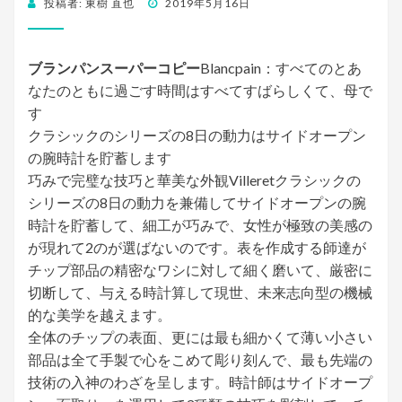
投稿者:
東樹 直也
投
2019年5月16日
稿
日:
ブランパンスーパーコピー
Blancpain：すべてのとあ
なたのともに過ごす時間はすべてすばらしくて、母で
す
クラシックのシリーズの8日の動力はサイドオープン
の腕時計を貯蓄します
巧みで完璧な技巧と華美な外観Villeretクラシックの
シリーズの8日の動力を兼備してサイドオープンの腕
時計を貯蓄して、細工が巧みで、女性が極致の美感の
が現れて2のが選ばないのです。表を作成する師達が
チップ部品の精密なワシに対して細く磨いて、厳密に
切断して、与える時計算して現世、未来志向型の機械
的な美学を越えます。
全体のチップの表面、更には最も細かくて薄い小さい
部品は全て手製で心をこめて彫り刻んで、最も先端の
技術の入神のわざを呈します。時計師はサイドオープ