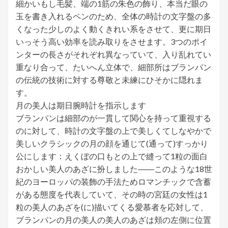
細かいもし毛髪、端の1筋の朱色の飾り、本当だ眼の
玉を書き入れるペンのため、全体の時計の文字盤の多
くなった少しのよく動くきれい系をさせて、更に期日
いっそう高い効率を読み取りをさせます。3つのポイ
ンターの長さがそれぞれ異なっていて、入り乱れてい
重なり合って、たいへん立体で、細部所はブランパン
の伝統の技術に対する尊敬と未練にひそかに隠れま
す。
月の美人は期日腕時計を指示します
ブランパンは細部のが一貫して関心を持って重視する
のに対して、時計の文字盤の上で美しくてしなやかで
美しいクラシックの月の顔を通じて(通って)すっかり
公にします：えくぼの口もとの上で縫って1粒の面白
おかしい美人のあざに扮しました――このような18世
紀のヨーロッパの装飾の手法ためロマンチックで含蓄
がある態度を代表していて、その時の宮廷の女性は1
粒の美人のあざを(に)描いてくる愛慕者を応対して、
ブランパンの月の美人の美人のあざは頬の左側に位置