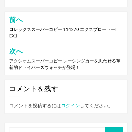
前へ
投
稿
ロレックススーパーコピー 114270 エクスプローラーI
EX1
ナ
ビ
次へ
ゲ
アクシオムスーパーコピー レーシングカーを思わせる革
新的ドライバーズウォッチが登場！
ー
シ
ョ
コメントを残す
ン
コメントを投稿するには
ログイン
してください。
検