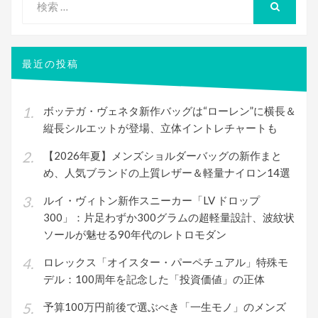
索
検
索
対
象:
最近の投稿
ボッテガ・ヴェネタ新作バッグは“ローレン”に横長＆
縦長シルエットが登場、立体イントレチャートも
【2026年夏】メンズショルダーバッグの新作まと
め、人気ブランドの上質レザー＆軽量ナイロン14選
ルイ・ヴィトン新作スニーカー「LV ドロップ
300」：片足わずか300グラムの超軽量設計、波紋状
ソールが魅せる90年代のレトロモダン
ロレックス「オイスター・パーペチュアル」特殊モ
デル：100周年を記念した「投資価値」の正体
予算100万円前後で選ぶべき「一生モノ」のメンズ