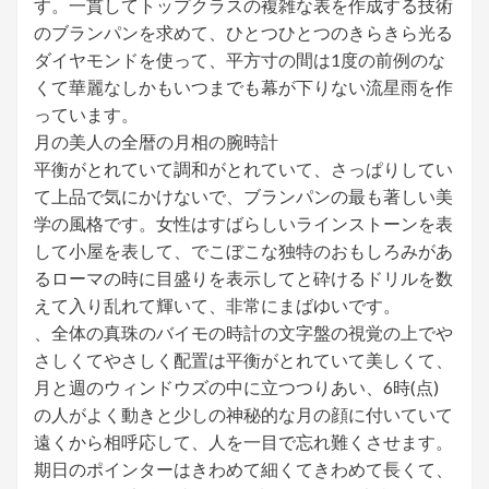
す。一貫してトップクラスの複雑な表を作成する技術
のブランパンを求めて、ひとつひとつのきらきら光る
ダイヤモンドを使って、平方寸の間は1度の前例のな
くて華麗なしかもいつまでも幕が下りない流星雨を作
っています。
月の美人の全暦の月相の腕時計
平衡がとれていて調和がとれていて、さっぱりしてい
て上品で気にかけないで、ブランパンの最も著しい美
学の風格です。女性はすばらしいラインストーンを表
して小屋を表して、でこぼこな独特のおもしろみがあ
るローマの時に目盛りを表示してと砕けるドリルを数
えて入り乱れて輝いて、非常にまばゆいです。
、全体の真珠のバイモの時計の文字盤の視覚の上でや
さしくてやさしく配置は平衡がとれていて美しくて、
月と週のウィンドウズの中に立つつりあい、6時(点)
の人がよく動きと少しの神秘的な月の顔に付いていて
遠くから相呼応して、人を一目で忘れ難くさせます。
期日のポインターはきわめて細くてきわめて長くて、