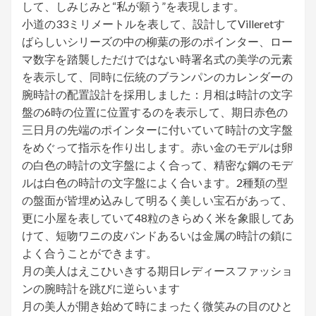
して、しみじみと“私が願う”を表現します。
小道の33ミリメートルを表して、設計してVilleretす
ばらしいシリーズの中の柳葉の形のポインター、ロー
マ数字を踏襲しただけではない時署名式の美学の元素
を表示して、同時に伝統のブランパンのカレンダーの
腕時計の配置設計を採用しました：月相は時計の文字
盤の6時の位置に位置するのを表示して、期日赤色の
三日月の先端のポインターに付いていて時計の文字盤
をめぐって指示を作り出します。赤い金のモデルは卵
の白色の時計の文字盤によく合って、精密な鋼のモデ
ルは白色の時計の文字盤によく合います。2種類の型
の盤面が皆埋め込みして明るく美しい宝石があって、
更に小屋を表していて48粒のきらめく米を象眼してあ
けて、短吻ワニの皮バンドあるいは金属の時計の鎖に
よく合うことができます。
月の美人はえこひいきする期日レディースファッショ
ンの腕時計を跳びに逆らいます
月の美人が開き始めて時にまったく微笑みの目のひと