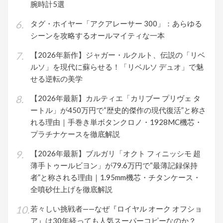
腕時計5選
タグ・ホイヤー「アクアレーサー 300」：あらゆる
シーンを攻略するオールマイティな一本
【2026年新作】ジャガー・ルクルト、伝説の「リベ
ルソ」を現代に蘇らせる！「リベルソ デュオ」で魅
せる逆転の美学
【2026年最新】カルティエ「カリブー プリヴェ タ
ートル」が450万円で“歴史的傑作の現代復活”と称さ
れる理由｜手巻き単ボタンクロノ・1928MC機芯・
プラチナケースを徹底解説
【2026年最新】ブルガリ「オクト フィニッシモ 超
薄手トゥールビヨン」が79.6万円で“最薄記録保持
者”と称される理由｜1.95mm機芯・チタンケース・
全噴砂仕上げを徹底解説
若々しい挑戦者——なぜ『ロイヤル オーク オフショ
ア』は30年経っても人気スーパーコピーなのか？